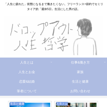
「人生に疲れた」状態になるまで働きたくない。フリーランス+節約でセミリ
タイア的「週休5日」生活にした男の話。
人生とは
仕事&働き方
人生とお金
家族
恋愛&結婚
生活と健康
筆者について
お問い合わせ
生活と健康
人生とは
家