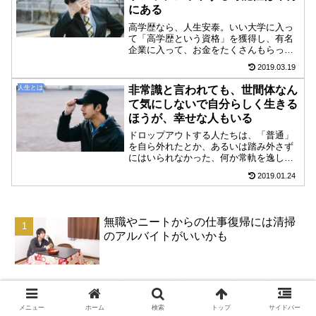
にある
高学歴なら、人生安泰。いい大学に入っ
て「高学歴という資格」を獲得し、有名
企業に入って、お金をたくさんもらっ
て、結婚できて、子供を産んで、マイホ
2019.03.19
ームをもって、老後はゆったりと暮ら
す、という人生を過ごす。そんなふうに
人生とは
非常識と言われても、世間体なん
高学歴なら「レールに乗った人...
て気にしないで自分らしく生きる
ほうが、幸せな人もいる
ドロップアウトする人たちは、「普通」
を自ら外れたとか、あるいは踏み外さず
にはいられなかった、何か常軌を逸した
ところを持つ人たちだと俺は思ってい
2019.01.24
る。「普通」の道というのは大多数の人
間が歩く道で、今までに踏み固められて
いて、人生の先方を広く見通...
無職やニートからの仕事復帰には清掃
のアルバイトがいいかも
無職やニート状態から脱出して社会復
帰するためにオススメな楽な仕事・バ
メニュー
ホーム
検索
トップ
サイドバー
イトとは