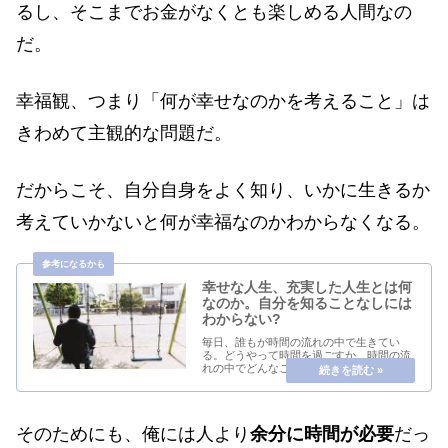
るし、そこまでお金がなくとも楽しめる人間なの
だ。
幸福観、つまり「何が幸せなのかを考えること」は
きわめて主観的な問題だ。
だからこそ、自分自身をよく知り、いかに生きるか
考えていかないと何が幸福なのかわからなくなる。
幸せな人生、充実した人生とは何
なのか。自分を知ることなしには
わからない?
毎日、誰もが時間の流れの中で生きてい
る。どうやって時間を過ごすか、時間の流
れの中でどんなことを感じているか。充実
した時間なのか、それとも嫌な時間なの
か。最近思うのは、今この瞬間、どういう
時間を過ごすのかってことが、その人の人
生を左右するのか...
そのためにも、俺には人より
余分に時間が必要
だっ