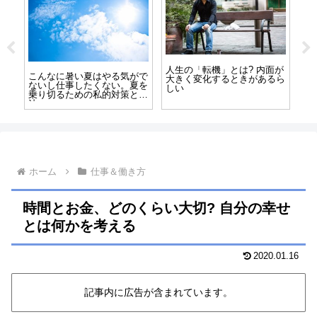
たち
人生の「転機」とは? 内面が
こんなに暑い夏はやる気がで
親
大きく変化するときがあるら
ないし仕事したくない。夏を
と
しい
乗り切るための私的対策と方
法
ホーム
仕事＆働き方
時間とお金、どのくらい大切? 自分の幸せ
とは何かを考える
2020.01.16
記事内に広告が含まれています。