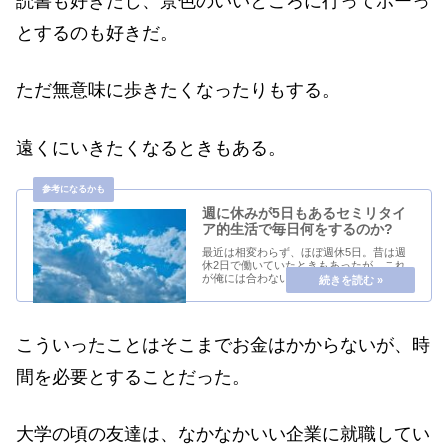
読書も好きだし、景色のいいところに行ってボーっ
とするのも好きだ。
ただ無意味に歩きたくなったりもする。
遠くにいきたくなるときもある。
週に休みが5日もあるセミリタイ
ア的生活で毎日何をするのか?
最近は相変わらず、ほぼ週休5日。昔は週
休2日で働いていたときもあったが、これ
が俺には合わない生活リズムだった。俺に
は週休2日でも働きすぎだったみたいだ。
というか合わないことをやっていただけな
のかもしれないが。俺には週休5日くらい
の働き方があ...
こういったことはそこまでお金はかからないが、時
間を必要とすることだった。
大学の頃の友達は、なかなかいい企業に就職してい