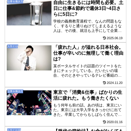
仕事＆働き方
自由に生きるには時間も必要。土
日に仕事&節約で週休3日~4日さ
らに5日に?
学校の義務教育過程で、なんの問題もな
く、するりと通りぬけてしまえるような
人は、その後、就活も上手にして企業で
もうまくたちまわっていけるだろう。し
2025.06.19
かし、生来なのか、その後経験的にそう
なったのかは知らないが、少しズレた視
人生とは
「疲れた人」が溢れる日本社会。
点でものを考えてしまう人...
仕事が辛いのに無理して働く理由
は?
某ポータルサイトの話題のツイートをた
まにチェックしている。だいたいの場
合、そのときやっているテレビ番組の話
題がランキングに入ってくることが多
2024.11.20
い。ネットが浸透したとはいえ、テレビ
というのはまだまだ相当な影響力がある
仕事＆働き方
東京で「消費&仕事」ばかりの生
のだ。テレビをもたない自分に...
活に疲れた。もう働きたくない
もう何年も前の話。あの頃は、東京にい
た。東京には大学入学をきっかけに出て
きた。卒業してからもしばらく住んでい
た。地方の田舎から出てきて、はじめは
2020.01.16
「渋谷」「新宿」にすぐ行ける距離にあ
ることにうれしさを感じてよく行った。
人生とお金