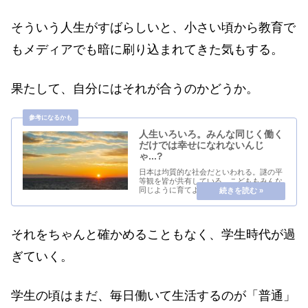
そういう人生がすばらしいと、小さい頃から教育で
もメディアでも暗に刷り込まれてきた気もする。
果たして、自分にはそれが合うのかどうか。
人生いろいろ。みんな同じく働く
だけでは幸せになれないんじ
ゃ...?
日本は均質的な社会だといわれる。謎の平
等観を皆が共有している。こどももみんな
同じように育てようとする。7歳くらいで
小学校に入学し、12歳で卒業。13歳で中学
校へ、そして16歳くらいで高校へ。こうや
って「～歳になったら～になる」とみんな
で同じ...
それをちゃんと確かめることもなく、学生時代が過
ぎていく。
学生の頃はまだ、毎日働いて生活するのが「普通」