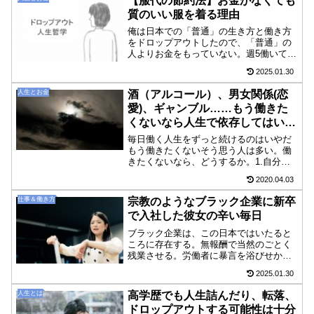
【服代の節約法】お金がなくても
しかし、そんなのはすぐに...
質のいい服を着る理由
俺は日本での「普通」の生き方と働き方
をドロップアウトしたので、「普通」の
人よりお金をもっていない。週5働いてい
れば、それなりに消費社会を楽しめる生
2025.01.30
活になるだろう。（もしそうでないな
ら、その会社はブラックなので辞めたほ
人生とお金
酒（アルコール）、男女関係(恋
うがいい）それをカバーす...
愛)、ギャンブル……もう働きた
くないなら人生で依存してはいけ
ない「転落」の要因
毎日働く人生をずっと続けるのはいやだ
もう働きたくないそう思う人は多い。働
きたくないなら、どうするか。1.自分の
生活にいくらお金がかかっているか把握
2020.04.03
する2.その生活費を見直して無駄なもの
をそぎ落とす3.必要なお金を効率よく稼
仕事＆働き方
宗教のようなブラック企業に新卒
ぐこれらは、働く時...
で入社した彼女の辛い毎日
ブラック企業は、この日本ではいたると
ころに存在する。無報酬で当然のごとく
残業させる。労働者に暴言を浴びせかけ
る。休日まで仕事させる。ちょっと周り
2025.01.30
の人に話を聞けばこんな話いくらでも出
てくるだろう。それくらい日本ではブラ
人生とは
高学歴でも人生詰んだり、転落、
ック企業の存在は身近にあ...
ドロップアウトする可能性は十分