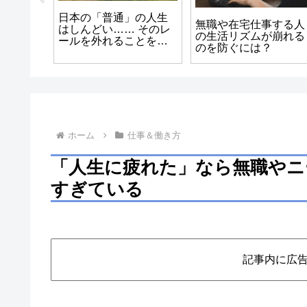
れた/生
日本の「普通」の人生
無職や在宅仕事する人
だ」と
はしんどい…… そのレ
の生活リズムが崩れる
当は才
ールを外れることを選
のを防ぐには？
んだ筆者について
ホーム
仕事＆働き方
「人生に疲れた」なら無職やニ
すぎている
記事内に広