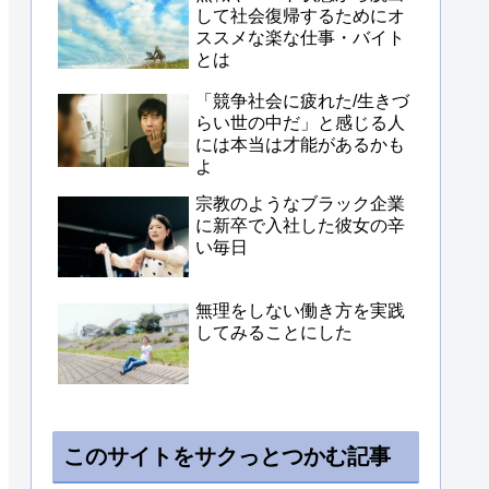
して社会復帰するためにオ
ススメな楽な仕事・バイト
とは
「競争社会に疲れた/生きづ
らい世の中だ」と感じる人
には本当は才能があるかも
よ
宗教のようなブラック企業
に新卒で入社した彼女の辛
い毎日
無理をしない働き方を実践
してみることにした
このサイトをサクっとつかむ記事