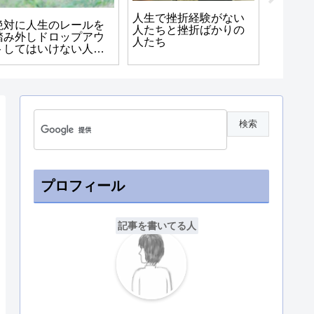
人生で挫折経験がない
東京で
絶対に人生のレールを
人たちと挫折ばかりの
活→う
踏み外しドロップアウ
人たち
が人生
トしてはいけない人達
とは?
プロフィール
記事を書いてる人