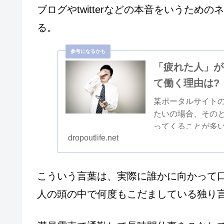
ブログやtwitterなどの本音をいうた
る。
「疲れた人」が
て働く理由は?
某ポータルサイト
たいの場合、その
ってくることが多
dropoutlife.net
まだまだ相当な影響
こういう言葉は、実際に誰かに向かって
人の頭の中で何度もこだましている独り