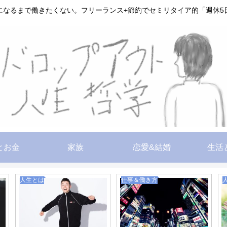
になるまで働きたくない。フリーランス+節約でセミリタイア的「週休5
とお金
家族
恋愛&結婚
生活
人生とは
仕事＆働き方