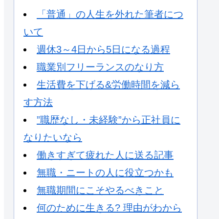
「普通」の人生を外れた筆者につ
いて
週休3～4日から5日になる過程
職業別フリーランスのなり方
生活費を下げる&労働時間を減ら
す方法
”職歴なし・未経験”から正社員に
なりたいなら
働きすぎて疲れた人に送る記事
無職・ニートの人に役立つかも
無職期間にこそやるべきこと
何のために生きる? 理由がわから