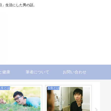
日」生活にした男の話。
と健康
筆者について
お問い合わせ
人生とは
人生とは
自分に合