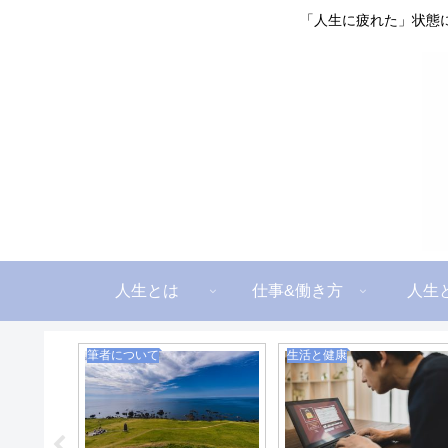
「人生に疲れた」状態
人生とは
仕事&働き方
人生
筆者について
生活と健康