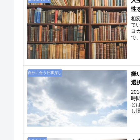
人
性
相
て
ヨ
で
やる
自分に合う仕事探し
嫌
選
2
時
と
し
けど