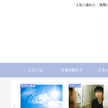
「人生に疲れた」状態
人生とは
仕事&働き方
人生
生活と健康
人生とは