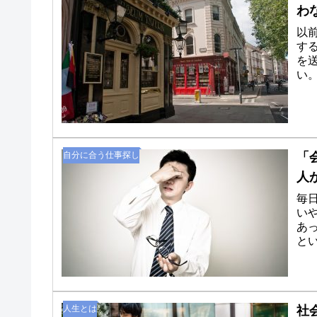
わ
以
す
を
い
友人
自分に合う仕事探し
「
人
毎
い
あ
と
滑ら
人生とは
社