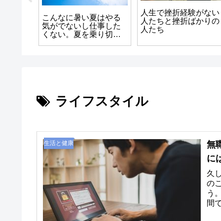
人生で挫折経験がない
する人
こんなに暑い夏はやる
人たちと挫折ばかりの
崩れる
気がでないし仕事した
人たち
くない。夏を乗り切る
ための私的対策と方法
ライフスタイル
生活と健康
無
に
久
の
う
間
いて