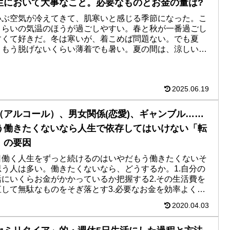
生において大事なこと。必要なものとお金の量は?
いぶ空気が冷えてきて、肌寒いと感じる季節になった。こ
くらいの気温のほうが過ごしやすい。春と秋が一番過ごし
すくて好きだ。冬は寒いが、着こめば問題ない。でも夏
、もう脱げないくらい薄着でも暑い。夏の間は、涼しい場
退避するか、または日本...
2025.06.19
（アルコール）、男女関係(恋愛)、ギャンブル……
う働きたくないなら人生で依存してはいけない「転
」の要因
日働く人生をずっと続けるのはいやだもう働きたくないそ
思う人は多い。働きたくないなら、どうするか。1.自分の
活にいくらお金がかかっているか把握する2.その生活費を
直して無駄なものをそぎ落とす3.必要なお金を効率よく稼
れらは、働く時...
2020.04.03