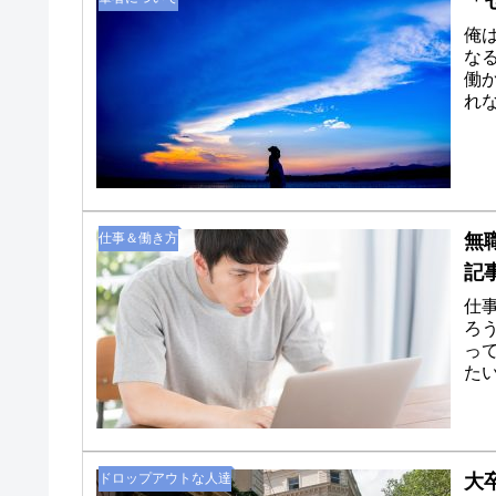
「
俺
な
働
れ
いが
仕事＆働き方
無
記
仕
ろ
っ
た
りあ
ドロップアウトな人達
大