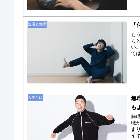
生活と健康
「
も
ら
い
て
以前
人生とは
無
も
無
職
ま
イ