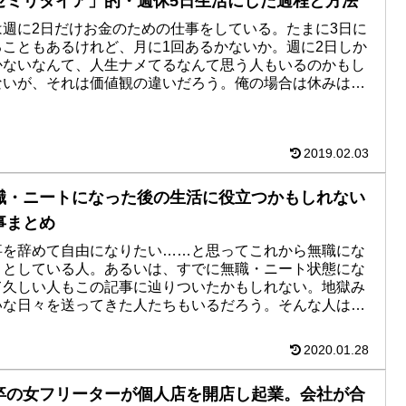
セミリタイア」的・週休5日生活にした過程と方法
は週に2日だけお金のための仕事をしている。たまに3日に
ることもあるけれど、月に1回あるかないか。週に2日しか
かないなんて、人生ナメてるなんて思う人もいるのかもし
ないが、それは価値観の違いだろう。俺の場合は休みは多
、当然給料はその...
2019.02.03
職・ニートになった後の生活に役立つかもしれない
事まとめ
事を辞めて自由になりたい……と思ってこれから無職にな
うとしている人。あるいは、すでに無職・ニート状態にな
て久しい人もこの記事に辿りついたかもしれない。地獄み
いな日々を送ってきた人たちもいるだろう。そんな人はと
えずは一息ついてくだ...
2020.01.28
卒の女フリーターが個人店を開店し起業。会社が合