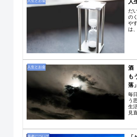
人生とお金
人
だ
の
や
は
所に
人生とお金
酒
も
落
毎
う
生
見
ぐこ
筆者について