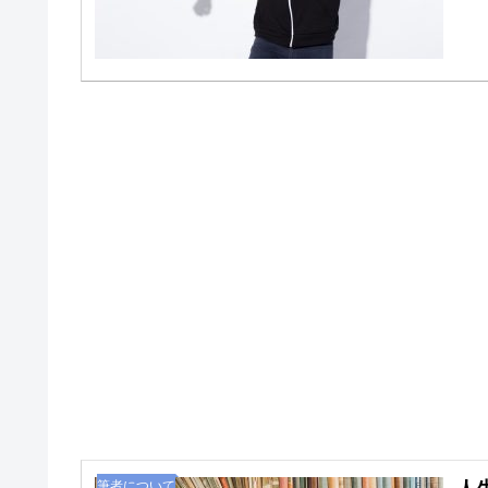
が…
筆者について