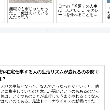
日本の「普通」の人生
無職でも暇じゃなかっ
はしんどい…… そのレ
たし、俺は向いている
ールを外れることを選
んだと思う
んだ筆者について
職や在宅仕事する人の生活リズムが崩れるのを防ぐ
は？
しぶりの更新となった。なんでこうなったかというと、他
ことに集中していたのと意志が弱いというのもあるのだろ
。俺は、いくつものことが並行してうまくやれるような人
ではないのである。最近もコロナウイルスの影響はまだ続
いて仕事もあんまりな...