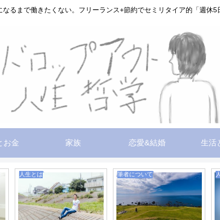
になるまで働きたくない。フリーランス+節約でセミリタイア的「週休5
とお金
家族
恋愛&結婚
生活
人生とは
筆者について