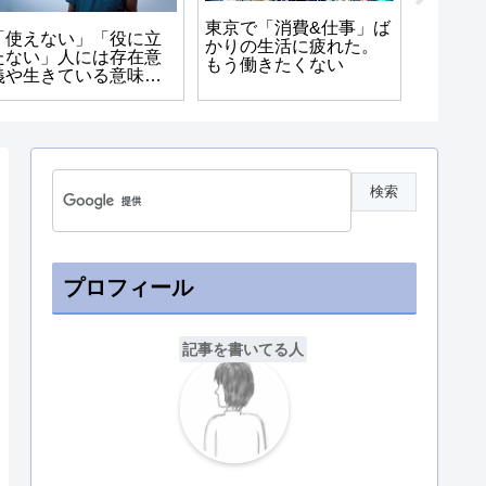
東京で「消費&仕事」ば
「競争
「使えない」「役に立
かりの生活に疲れた。
きづら
たない」人には存在意
もう働きたくない
感じる
義や生きている意味が
能があ
ないのか?
プロフィール
記事を書いてる人