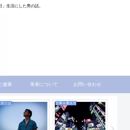
日」生活にした男の話。
と健康
筆者について
お問い合わせ
人生とは
仕事＆働き方
人生とは