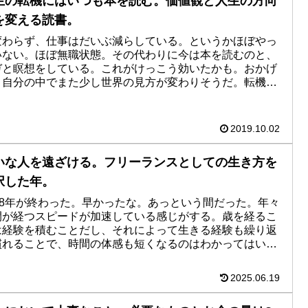
生の転機にはいつも本を読む。価値観と人生の方向
を変える読書。
変わらず、仕事はだいぶ減らしている。というかほぼやっ
いない。ほぼ無職状態。その代わりに今は本を読むのと、
ガと瞑想をしている。これがけっこう効いたかも。おかげ
、自分の中でまた少し世界の見方が変わりそうだ。転機に
こととしては当たりだ...
2019.10.02
いな人を遠ざける。フリーランスとしての生き方を
択した年。
018年が終わった。早かったな。あっという間だった。年々
間が経つスピードが加速している感じがする。歳を経るこ
は経験を積むことだし、それによって生きる経験も繰り返
慣れることで、時間の体感も短くなるのはわかってはいる
早すぎる。そろそ...
2025.06.19