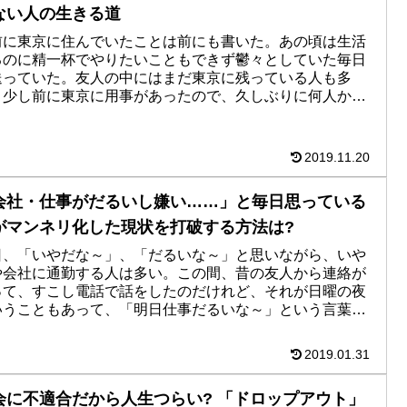
ない人の生きる道
前に東京に住んでいたことは前にも書いた。あの頃は生活
るのに精一杯でやりたいこともできず鬱々としていた毎日
送っていた。友人の中にはまだ東京に残っている人も多
。少し前に東京に用事があったので、久しぶりに何人かの
に会ってきた。そのうち...
2019.11.20
会社・仕事がだるいし嫌い……」と毎日思っている
がマンネリ化した現状を打破する方法は?
日、「いやだな～」、「だるいな～」と思いながら、いや
や会社に通勤する人は多い。この間、昔の友人から連絡が
って、すこし電話で話をしたのだけれど、それが日曜の夜
いうこともあって、「明日仕事だるいな～」という言葉を
せていた。俺の高校の...
2019.01.31
会に不適合だから人生つらい? 「ドロップアウト」