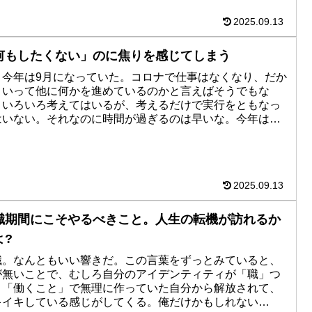
2025.09.13
何もしたくない」のに焦りを感じてしまう
う今年は9月になっていた。コロナで仕事はなくなり、だか
といって他に何かを進めているのかと言えばそうでもな
。いろいろ考えてはいるが、考えるだけで実行をともなっ
はいない。それなのに時間が過ぎるのは早いな。今年は、
の週休5日のときより...
2025.09.13
職期間にこそやるべきこと。人生の転機が訪れるか
よ?
職。なんともいい響きだ。この言葉をずっとみていると、
が無いことで、むしろ自分のアイデンティティが「職」つ
り「働くこと」で無理に作っていた自分から解放されて、
キイキしている感じがしてくる。俺だけかもしれない