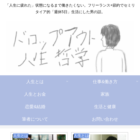
「人生に疲れた」状態になるまで働きたくない。フリーランス+節約でセミリ
タイア的「週休5日」生活にした男の話。
人生とは
仕事&働き方
人生とお金
家族
恋愛&結婚
生活と健康
筆者について
お問い合わせ
家族
人生とは