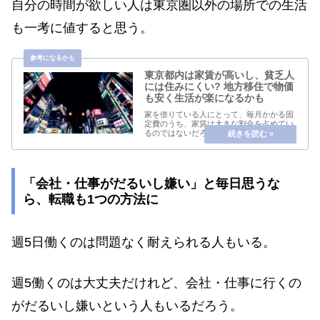
自分の時間が欲しい人は東京圏以外の場所での生活
も一考に値すると思う。
東京都内は家賃が高いし、貧乏人
には住みにくい? 地方移住で物価
も安く生活が楽になるかも
家を借りている人にとって、毎月かかる固
定費のうち、家賃は大きな割合を占めてい
るのではないだろうか。節約生活をしてい
る人は、家賃をいかに下げるか試行錯誤し
てきたに違いない。家賃が下がれば、働き
たくない人は働く時間を減らせるし、低所
得者の人は生...
「会社・仕事がだるいし嫌い」と毎日思うな
ら、転職も1つの方法に
週5日働くのは問題なく耐えられる人もいる。
週5働くのは大丈夫だけれど、会社・仕事に行くの
がだるいし嫌いという人もいるだろう。