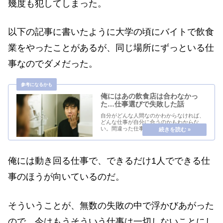
幾度も犯してしまった。
以下の記事に書いたように大学の頃にバイトで飲食
業をやったことがあるが、同じ場所にずっといる仕
事なのでダメだった。
俺にはあの飲食店は合わなかっ
た…仕事選びで失敗した話
自分がどんな人間なのかわからなければ、
どんな仕事が自分に合うのかもわからな
い。間違った仕事を選ぶと、仕事がうまく
できないので、自分がダメなんだと思うこ
とが多い。だけれど、それは自分の能力と
仕事で求められる能力があっていなかった
だけであって、...
俺には動き回る仕事で、できるだけ1人でできる仕
事のほうが向いているのだ。
そういうことが、無数の失敗の中で浮かびあがった
ので、今はもうそういう仕事は一切しないことにし