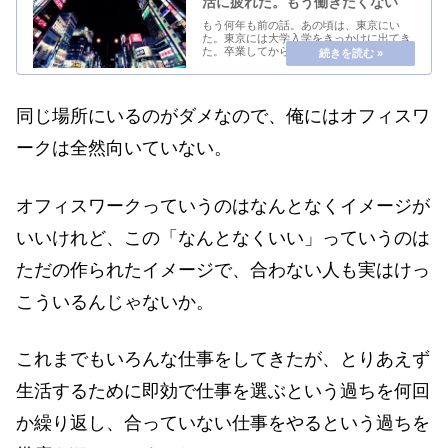
活に疲れた。もう働きたくない
もう何年も前の話。あの頃は、東京にい
た。東京には大学入学をきっかけに出てき
た。卒業してからもしばらく住んでいた。
地方の田舎から出てきて、はじめは「渋
谷」「新宿」にすぐ行ける距離にあること
にうれしさを感じてよく行った。しかし、
そんなのはすぐに...
同じ場所にいるのがダメなので、俺にはオフィスワ
ークは全然向いていない。
オフィスワークっていうのはなんとなくイメージが
いいけれど、この「なんとなくいい」っていうのは
ただの作られたイメージで、合わない人も実はけっ
こういるんじゃないか。
これまでもいろんな仕事をしてきたが、とりあえず
生活するために即効で仕事を選ぶという過ちを何回
か繰り返し、合っていない仕事をやるという過ちを