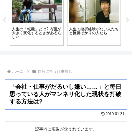
人たち
「競争社会に疲れた/生きづ
親が嫌いだった俺が、その死
らい世の中だ」と感じる人に
と対峙して思ったこと
は本当は才能があるかもよ
ホーム
自分に合う仕事探し
「会社・仕事がだるいし嫌い……」と毎日
思っている人がマンネリ化した現状を打破
する方法は?
2019.01.31
記事内に広告が含まれています。