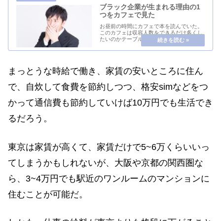
ブラック企業が生まれる理由の1
つをカフェで見た
お昼前の時間にカフェで本を読んでいた。
このカフェは収容人数をできるだけ多くし
たいのかテーブルの間隔が狭くて、となり
のテーブルの話が丸聞こえだった。男の二
人組みが座っているのだが、声も大きく、
俺が本を読んでいても、耳に入ってくる。
「Aさん、な...
まっとうな時給で働き、家賃の安いところに住ん
で、自炊して食費を節約しつつ、格安simなどをつ
かって通信費も節約していけば10万円でも生活でき
るだろう。
東京は家賃が高くて、家賃だけで5~6万くらいいっ
てしまうかもしれないが、大阪や京都の関西圏な
ら、3~4万円でも駅近のワンルームのマンションに
住むことが可能だ。