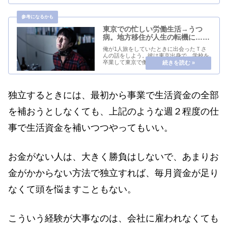
初は料理にあって、1度東京に出てきて飲
食業に従事していたのだが、食べ物への関
心が深まり自給...
東京での忙しい労働生活→うつ
病。地方移住が人生の転機に……
俺が1人旅をしていたときに出会ったＴさ
んの話をしよう。彼は東京出身で、学校を
卒業して東京で働いていた。Ｔシャツを作
る仕事で、デザインをやったり発注の業務
や細々した雑用業務もこなす。仕事は順調
に覚えていったので、仕事もどんどん任さ
れた。だが、...
独立するときには、最初から事業で生活資金の全部
を補おうとしなくても、上記のような週２程度の仕
事で生活資金を補いつつやってもいい。
お金がない人は、大きく勝負はしないで、あまりお
金がかからない方法で独立すれば、毎月資金が足り
なくて頭を悩ますこともない。
こういう経験が大事なのは、会社に雇われなくても