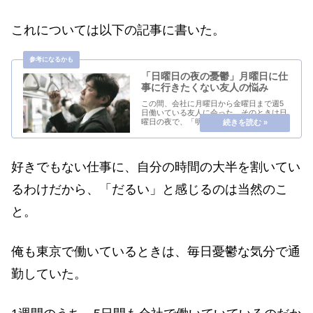
これについては以下の記事に書いた。
「日曜日の夜の憂鬱」月曜日に仕
事に行きたくない友人の悩み
この間、会社に月曜日から金曜日まで週5
日働いている友人に会った。そのときは日
曜日の夜で、「明日仕事にやだなぁ～、会
社にいきたくない～」と憂鬱そうに言って
いた。俺も昔、平日に週5日働いていたこ
とがあったので、その気分はわかる。土曜
日は次の日が...
好きでもない仕事に、自分の時間の大半を割いてい
るわけだから、「だるい」と感じるのは当然のこ
と。
俺も東京で働いているときは、毎日憂鬱な気分で通
勤していた。