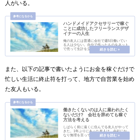
人がいる。
ハンドメイドアクセサリーで稼ぐ
ことに成功したフリーランスデザ
イナーの人生
俺の友人には普通に会社で週5日働いてい
る人は少ない。自分で作ったものをネット
で売って生計を立てている人や、店舗に出
して売っている人や、写真や映像の仕事を
フリーランスでしていたり、適当な仕事を
しながら音楽をやったり、絵を描いていた
りする。とい...
また、以下の記事で書いたようにお金を稼ぐだけで
忙しい生活に終止符を打って、地方で自営業を始め
た友人もいる。
働きたくないのは人に雇われたく
ないだけ? 会社を辞めても稼ぐ
方法を考える
しばらく前に遠くに住んでる友人がやって
きた。1年ぶりにあった友人は、会社にか
なり無理を言って2週間くらい休みをと
り、国内を旅行中だった。彼女の関心は最