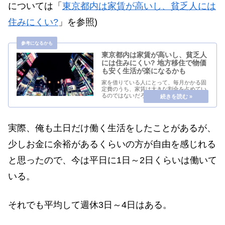
については「
東京都内は家賃が高いし、貧乏人には
住みにくい?
」を参照)
東京都内は家賃が高いし、貧乏人
には住みにくい? 地方移住で物価
も安く生活が楽になるかも
家を借りている人にとって、毎月かかる固
定費のうち、家賃は大きな割合を占めてい
るのではないだろうか。節約生活をしてい
る人は、家賃をいかに下げるか試行錯誤し
てきたに違いない。家賃が下がれば、働き
たくない人は働く時間を減らせるし、低所
得者の人は生...
実際、俺も土日だけ働く生活をしたことがあるが、
少しお金に余裕があるくらいの方が自由を感じれる
と思ったので、今は平日に1日～2日くらいは働いて
いる。
それでも平均して週休3日～4日はある。