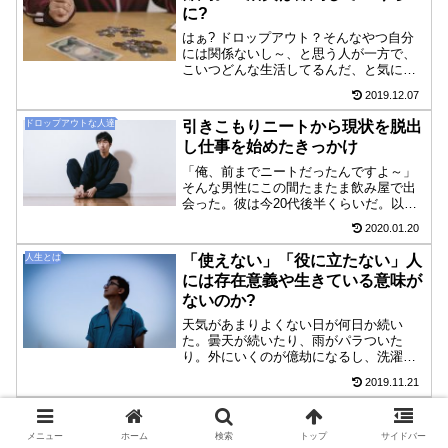
に?
はぁ? ドロップアウト？そんなやつ自分
には関係ないし～、と思う人が一方で、
こいつどんな生活してるんだ、と気にな
るだろう人もいるかもしれない。俺はも
2019.12.07
う週5勤務で働くつもりはなくなってしま
った。週5日以上の仕事だと自分の時間が
ドロップアウトな人達
引きこもりニートから現状を脱出
なくなって、自分の...
し仕事を始めたきっかけ
「俺、前までニートだったんですよ～」
そんな男性にこの間たまたま飲み屋で出
会った。彼は今20代後半くらいだ。以前
は5年くらい引きこもってニートをしてい
2020.01.20
たらしい。今は会社で働いているのだと
いう。完全ニート状態から会社員という
人生とは
「使えない」「役に立たない」人
違う世界に一気に入っ...
には存在意義や生きている意味が
ないのか?
天気があまりよくない日が何日か続い
た。曇天が続いたり、雨がパラついた
り。外にいくのが億劫になるし、洗濯物
は乾かないし、雨は嫌だなぁと天気予報
2019.11.21
を見ながら思っている自分がいる。しか
し雨がふらなければ、植物は成長しない
人生とは
人生には、ついてないときや不幸
し、動物だって飲み水を探すの...
や不運に突然遭遇することもある
メニュー
ホーム
検索
トップ
サイドバー