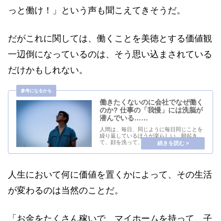
っと働け！」という声も聞こえてきそうだ。
だがこれに関しては、働くことを美徳とする価値観
一辺倒になっているのは、そう思い込まされている
だけかもしれない。
働きたくないのに会社でなぜ働く
のか? 仕事の「我慢」には洗脳が
潜んでいる……
人間は、毎日、同じように毎日同じことを
繰り返しているほうが楽らしい。朝起き
て、顔を洗って、食事を食べて、準備をし
て、会社に行って、仕事をして……という
ルーティンを毎日繰り返しているのがほと
んどの人の生活だろう。「機械と違うん
だ！もっと有機的...
人生において何に価値を置くかによって、その生活
が変わるのは当然のことだ。
「お金をたくさん稼いで、マイホームを持って、子