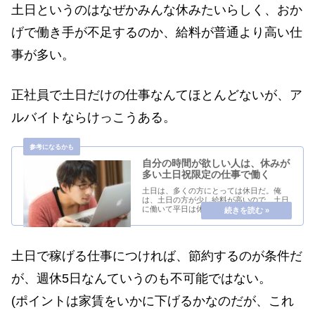
土日というのはなぜかみんな休みたいらしく、おか
げで働き手が不足するのか、給料が普通より高い仕
事が多い。
正社員で土日だけの仕事なんてほとんどないが、ア
ルバイトならけっこうある。
自分の時間が欲しい人は、休みが
多い土日祝限定の仕事で働く
土日は、多くの方にとっては休日だ。俺
は、土日の方が少し給料が高いので、土日
に働いて平日は休むという逆の生活を送っ
ている。週5日働いているときもあった
が、俺の場合、土日くらいの休日では自分
の時間が足りなくて、精神的にはいつも焦
っていた。しかも...
土日で稼げる仕事につければ、節約するのが条件だ
が、週休5日なんていうのも不可能ではない。
(ポイントは家賃をいかに下げるかなのだが、これ