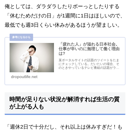
俺としては、ダラダラしたりボーっとしたりする
「休むためだけの日」が1週間に1日はほしいので、
最低でも週3日くらい休みがあるほうが望ましい。
「疲れた人」が溢れる日本社会。
仕事が辛いのに無理して働く理由
は?
某ポータルサイトの話題のツイートをたま
にチェックしている。だいたいの場合、そ
のときやっているテレビ番組の話題がラン
キングに入ってくることが多い。ネットが
浸透したとはいえ、テレビというのはまだ
dropoutlife.net
まだ相当な影響力があるのだ。テレビをも
たない自分に...
時間が足りない状況が解消すれば生活の質
が上がる人も
「週休2日で十分だし、それ以上は休みすぎだ！も