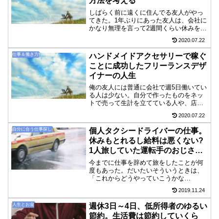
方法を考える
しばらく前に遠くに住んでる友人がやっ
てきた。1年ぶりにあった友人は、会社に
かなり無理を言って2週間くらい休みをと
り、国内を旅行中だった。彼女の関心は
2020.07.22
最初は料理にあって、1度東京に出てきて
飲食業に従事していたのだが、食べ物へ
仕事＆働き方
ハンドメイドアクセサリーで稼ぐ
の関心が深まり自給...
ことに成功したフリーランスデザ
イナーの人生
俺の友人には普通に会社で週5日働いてい
る人は少ない。自分で作ったものをネッ
トで売って生計を立てている人や、店舗
に出して売っている人や、写真や映像の
2020.07.22
仕事をフリーランスでしていたり、適当
な仕事をしながら音楽をやったり、絵を
自分に合う仕事探し
個人タクシードライバーの仕事。
描いていたりする。とい...
休みもとれるし給料は悪くない?
1人旅していた運転手のおじさん
に聞いた
今までに仕事を辞めて旅をしたことが何
度もあった。だいたいそういうときは、
「これからどうやっていこうかな
～……」ということを頭の片隅に抱えな
2019.11.24
がら旅をすることになるんだけれど、そ
ういう心もとない状態を一変させてくれ
人生とお金
週休3日～4日、低所得者のゆるい
るのは旅をしている最中の出会い...
節約。生活費は節約していくら