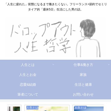
「人生に疲れた」状態になるまで働きたくない。フリーランス+節約でセミリ
タイア的「週休5日」生活にした男の話。
人生とは
仕事&働き方
人生とお金
家族
恋愛&結婚
生活と健康
筆者について
お問い合わせ
人生とは
人生とは
人