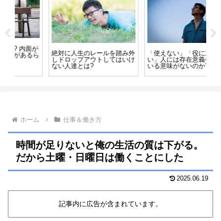
面が
「
絶対に人生のレールを踏み外
「使えない」「役に立たな
るら
ら
しドロップアウトしてはいけ
い」人には存在意義や生きて
は
ない人達とは?
いる意味がないのか?
ホーム
仕事＆働き方
時間が足りないと俺の生活の質は下がる。
だから土曜・日曜日は働くことにした
2025.06.19
記事内に広告が含まれています。