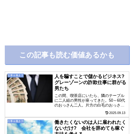
この記事も読む価値あるかも
仕事＆働き方
人を騙すことで儲かるビジネス?
グレーゾーンの詐欺仕事に群がる
男たち
この間、喫茶店にいたら、隣のテーブル
に二人組の男性が座ってきた。50～60代
のおっさん二人。片方の白毛のおっさん
はシンプルな白い文字盤の時計をつけて
2025.09.13
いる。反転したDの文字とWの文字が入っ
ていた。ダニエルウェリントンだっけ。
仕事＆働き方
働きたくないのは人に雇われたく
20代とかくらいの...
ないだけ? 会社を辞めても稼ぐ