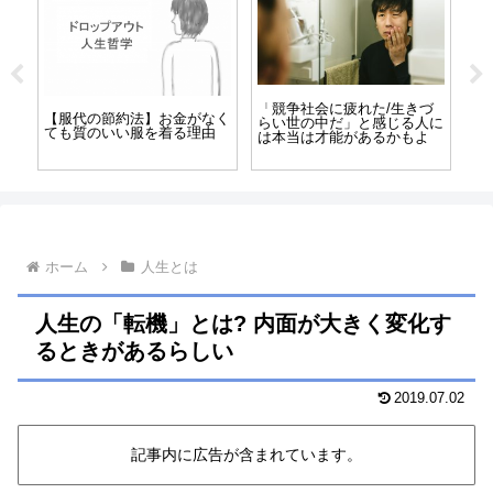
づ
無職やニートからの仕事復帰
無職や在宅仕事する人の生活
絶
人に
には清掃のアルバイトがいい
リズムが崩れるのを防ぐに
し
よ
かも
は？
な
ホーム
人生とは
人生の「転機」とは? 内面が大きく変化す
るときがあるらしい
2019.07.02
記事内に広告が含まれています。