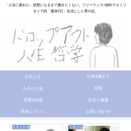
「人生に疲れた」状態になるまで働きたくない。フリーランス+節約でセミリ
タイア的「週休5日」生活にした男の話。
人生とは
仕事&働き方
人生とお金
家族
恋愛&結婚
生活と健康
筆者について
お問い合わせ
仕事＆働き方
生活と健康
人