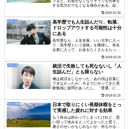
マると、お金がなくなりそうでも仕事を
する気力がでなくなる場合がある。起き
る時間が徐々に遅くなり、夜型生活にな
2025.01.30
っている人は多分にその傾向があるだろ
う。この沼にハマると、自分では「居心
人生とは
高学歴でも人生詰んだり、転落、
地悪いな～」と思ってい...
ドロップアウトする可能性は十分
にある
高学歴なら、人生安泰。いい大学に入っ
て「高学歴という資格」を獲得し、有名
企業に入って、お金をたくさんもらっ
て、結婚できて、子供を産んで、マイホ
2019.03.19
ームをもって、老後はゆったりと暮ら
す、という人生を過ごす。そんなふうに
人生とは
就活で失敗しても死なないし「人
高学歴なら「レールに乗った人...
生詰んだ」とも限らない
俺は就活をしなかった。あの頃は言葉に
できなかったが、今までにやってきた受
験勉強に疑問があったし、「普通」に会
社に入って働きまくる人生を何十年とや
2019.02.15
っても幸せになれるのかにも懐疑的だっ
た。会社説明会で、ずらっと椅子が並べ
生活と健康
日本で取りにくい長期休暇をとっ
られたところに同じような...
て実感した疲れに対する効果
もう休みは終わってしまったけれど、思
い切って休みをとってよかったと思う。
暑さのせいかもしれないが、何もやる気