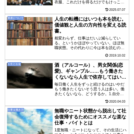
衣服、これだけを得るだけでもけっこう
なお金がかかる。特に土地については不
2025.07.07
思議だ。この世界の土地はなぜか最初か
ら誰かに占有されていて、自分の住む場
筆者について
人生の転機にはいつも本を読む。
所を得ようとするとお金が...
価値観と人生の方向性を変える読
書。
相変わらず、仕事はだいぶ減らしてい
る。というかほぼやっていない。ほぼ無
職状態。その代わりに今は本を読むの
と、ヨガと瞑想をしている。これがけっ
2019.10.02
こう効いたかも。おかげで、自分の中で
また少し世界の見方が変わりそうだ。転
人生とお金
酒（アルコール）、男女関係(恋
機にやることとしては当たりだ...
愛)、ギャンブル……もう働きた
くないなら人生で依存してはいけ
ない「転落」の要因
毎日働く人生をずっと続けるのはいやだ
もう働きたくないそう思う人は多い。働
きたくないなら、どうするか。1.自分の
生活にいくらお金がかかっているか把握
2020.04.03
する2.その生活費を見直して無駄なもの
をそぎ落とす3.必要なお金を効率よく稼
仕事＆働き方
無職やニート状態から脱出して社
ぐこれらは、働く時...
会復帰するためにオススメな楽な
仕事・バイトとは
1度無職・ニートになって、その生活にハ