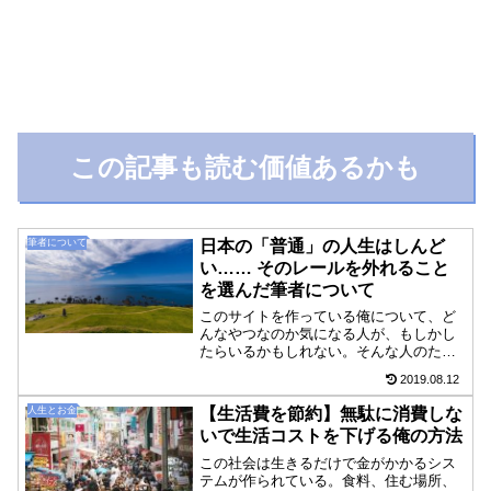
この記事も読む価値あるかも
筆者について
日本の「普通」の人生はしんど
い…… そのレールを外れること
を選んだ筆者について
このサイトを作っている俺について、ど
んなやつなのか気になる人が、もしかし
たらいるかもしれない。そんな人のため
にこの記事を書こう。自分みたいな人間
2019.08.12
が存在しているということは、この世界
にも同じような考えの人がいる可能性は
人生とお金
【生活費を節約】無駄に消費しな
あるから。この世の誰かと...
いで生活コストを下げる俺の方法
この社会は生きるだけで金がかかるシス
テムが作られている。食料、住む場所、