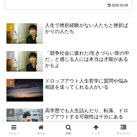
がでなくなっていたのが、少しは活力が
2026.03.05
湧いてきた。休むことは大事だ。たぶ
ん、お金を稼ぐことと同じくらい大事
だ。俺は週休5日の生活をして...
人生で挫折経験がない人たちと挫折ば
かりの人たち
「競争社会に疲れた/生きづらい世の中
だ」と感じる人には本当は才能がある
かもよ
ドロップアウト人生哲学に質問や悩み
相談を送ってくれる人がいる
高学歴でも人生詰んだり、転落、ドロ
ップアウトする可能性は十分にある
メニュー
ホーム
検索
トップ
サイドバー