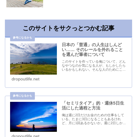
このサイトをサクっとつかむ記事
日本の「普通」の人生はしんど
い…… そのレールを外れること
を選んだ筆者について
このサイトを作っている俺について、どん
なやつなのか気になる人が、もしかしたら
いるかもしれない。そんな人のためにこの
記事を書こう。自分みたいな人間が存在し
ているということは、この世界にも同じよ
dropoutlife.net
うな考えの人がいる可能性はあるから。こ
の世の誰かと...
「セミリタイア」的・週休5日生
活にした過程と方法
俺は週に2日だけお金のための仕事をして
いる。たまに3日になることもあるけれ
ど、月に1回あるかないか。週に2日しか働
かないなんて、人生ナメてるなんて思う人
もいるのかもしれないが、それは価値観の
違いだろう。俺の場合は休みは多いが、当
dropoutlife.net