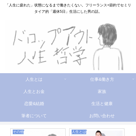
「人生に疲れた」状態になるまで働きたくない。フリーランス+節約でセミリ
タイア的「週休5日」生活にした男の話。
人生とは
仕事&働き方
人生とお金
家族
恋愛&結婚
生活と健康
筆者について
お問い合わせ
自分に合う仕事探し
人生とは
人