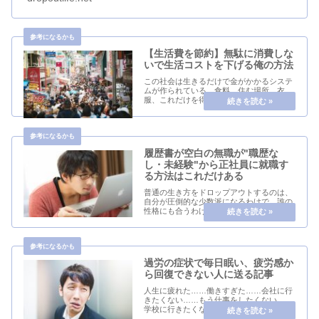
然給料はその...
【生活費を節約】無駄に消費しな
いで生活コストを下げる俺の方法
この社会は生きるだけで金がかかるシステ
ムが作られている。食料、住む場所、衣
服、これだけを得るだけでもけっこうなお
金がかかる。特に土地については不思議
だ。この世界の土地はなぜか最初から誰か
に占有されていて、自分の住む場所を得よ
うとするとお金が...
履歴書が空白の無職が"職歴な
し・未経験"から正社員に就職す
る方法はこれだけある
普通の生き方をドロップアウトするのは、
自分が圧倒的な少数派になるわけで、誰の
性格にも合うわけではない。特に最初は、
今まで一緒にいた普通に働いていたり学校
に行ったりしている人たちと比較してしま
ったり、彼・彼女らと自分が違うことで孤
独感に苛まれ...
過労の症状で毎日眠い、疲労感か
ら回復できない人に送る記事
人生に疲れた……働きすぎた……会社に行
きたくない……もう仕事をしたくない……
学校に行きたくない……そんなことがふと
心に湧いてしまう毎日の中で、ネットで現