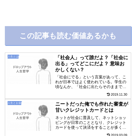
この記事も読む価値あるかも
人生とは
「社会人」って誰だよ？「社会に
出る」ってどこにだよ？ 意味お
かしくない？
「社会にでる」という言葉があって、こ
れが日本ではよく使われている。学生の
頃なんか、「社会に出たらそのままでは
通じない」とか「社会に出たら厳しい
2019.11.30
ぞ」とか度々言われた。この「社会」と
は何のことだろうか。普通の大人が言う
人生とお金
ニートだった俺でも作れた審査が
この「社会」の意味は「自分...
甘いクレジットカードとは
ネットが社会に普及して、ネットショッ
ピングが日常のこととなり、クレジット
カードを使って決済をすることが多くな
った。ネットで買い物をするときに着払
2019.03.09