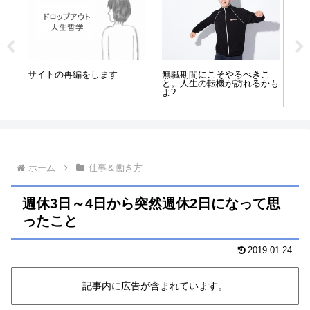
東京での忙しい労働生活→う
人生の「転機」とは? 内面が
人
こ
つ病。地方移住が人生の転機
大きく変化するときがあるら
と
かも
に……
しい
ホーム
仕事＆働き方
週休3日～4日から突然週休2日になって思
ったこと
2019.01.24
記事内に広告が含まれています。