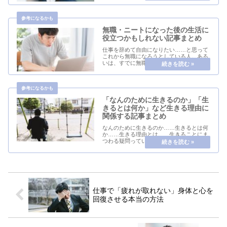
実逃避していたらこのサイトに辿りついて
しまった人もいるだろう。雇われて「週5
日間」「1日...
無職・ニートになった後の生活に
役立つかもしれない記事まとめ
仕事を辞めて自由になりたい……と思って
これから無職になろうとしている人。ある
いは、すでに無職・ニート状態になって久
しい人もこの記事に辿りついたかもしれな
い。地獄みたいな日々を送ってきた人たち
もいるだろう。そんな人はとりあえずは一
息ついてくだ...
「なんのために生きるのか」「生
きるとは何か」など生きる理由に
関係する記事まとめ
なんのために生きるのか……生きるとは何
か……生きる理由とは……生きることにま
つわる疑問っていうのは、普段は友達や知
人とはあまり話をしない。浅い関係の友人
などは特にそうだけれど、普段は誰かとこ
ういう話題を話せる雰囲気にないことが多
いだろう。「...
仕事で「疲れが取れない」身体と心を
回復させる本当の方法