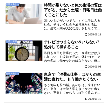
いう。完全ニート状態から会社員という
仕事＆働き方
時間が足りないと俺の生活の質は
違う世界に一気に入っ...
下がる。だから土曜・日曜日は働
くことにした
ほしいものがいつでも、すぐに手に入る
社会。そういう社会を成り立たせるに
は、裏で人間が大変な思いをしなくては
いけない。だからみんな忙しい。さら
2025.06.19
に、日本に蔓延した労働観とお金への欲
望が追い打ちをかける。会社を経営する
生活と健康
テレビはつまらない&いらない?
人は、利益を最大限に追及する...
処分して得すること
昨日も今日も仕事だった。今週だけは少
し忙しい。お盆前で長めに休むので、そ
の分多めに働かなければならない。俺に
とっては時間の豊かさというのが、幸福
2026.03.05
感を感じる要因の中でも大きな部分を占
めている。時間がないと、ゆとりがなく
仕事＆働き方
東京で「消費&仕事」ばかりの生
なって、幸福を感じる時間...
活に疲れた。もう働きたくない
もう何年も前の話。あの頃は、東京にい
た。東京には大学入学をきっかけに出て
きた。卒業してからもしばらく住んでい
た。地方の田舎から出てきて、はじめは
2020.01.16
「渋谷」「新宿」にすぐ行ける距離にあ
ることにうれしさを感じてよく行った。