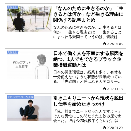
いで現金決済をすれば、手数料が300円く
らい取られることが多く、貧乏な俺みた
人生とは
「なんのために生きるのか」「生
いな存在には見過ごせ...
きるとは何か」など生きる理由に
関係する記事まとめ
なんのために生きるのか……生きるとは
何か……生きる理由とは……生きること
にまつわる疑問っていうのは、普段は友
達や知人とはあまり話をしない。浅い関
2025.06.05
係の友人などは特にそうだけれど、普段
は誰かとこういう話題を話せる雰囲気に
人生とは
日本で働く人を不幸にする原因を
ないことが多いだろう。「...
絶つ。1人でもできるブラック企
業撲滅運動とは
日本の労働環境は、残業も多く、有休も
十分使えないような状態が長年続いてい
る。「先進国」と呼ばれるカテゴリーの
中で見たら、かなりひどい部類だ。残業
2017.11.13
代が出るならまだいいが、残業代を払わ
ないで働かせる企業というのは何なの
ドロップアウトな人達
引きこもりニートから現状を脱出
か。何の対価にもならない労...
し仕事を始めたきっかけ
「俺、前までニートだったんですよ～」
そんな男性にこの間たまたま飲み屋で出
会った。彼は今20代後半くらいだ。以前
は5年くらい引きこもってニートをしてい
2020.01.20
たらしい。今は会社で働いているのだと