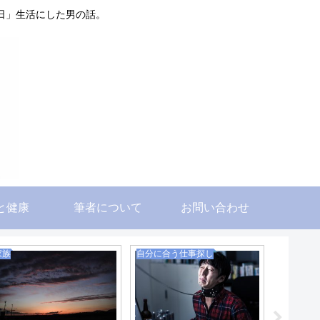
日」生活にした男の話。
と健康
筆者について
お問い合わせ
家族
自分に合う仕事探し
その他
サイト