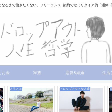
になるまで働きたくない。フリーランス+節約でセミリタイア的「週休5
とお金
家族
恋愛&結婚
生活
人生とは
ドロップアウトな人達