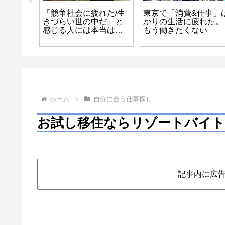
「競争社会に疲れた/生
東京で「消費&仕事」
役に立
きづらい世の中だ」と
かりの生活に疲れた。
存在意
感じる人には本当は才
もう働きたくない
意味が
能があるかもよ
ホーム
自分に合う仕事探し
お試し移住ならリゾートバイ
記事内に広