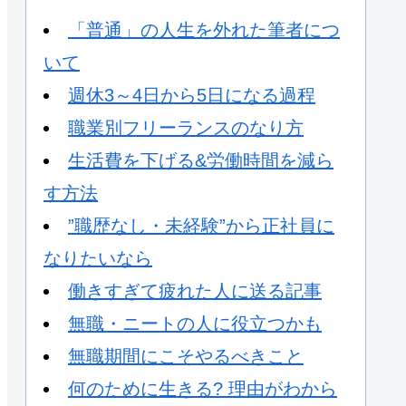
「普通」の人生を外れた筆者につ
いて
週休3～4日から5日になる過程
職業別フリーランスのなり方
生活費を下げる&労働時間を減ら
す方法
”職歴なし・未経験”から正社員に
なりたいなら
働きすぎて疲れた人に送る記事
無職・ニートの人に役立つかも
無職期間にこそやるべきこと
何のために生きる? 理由がわから