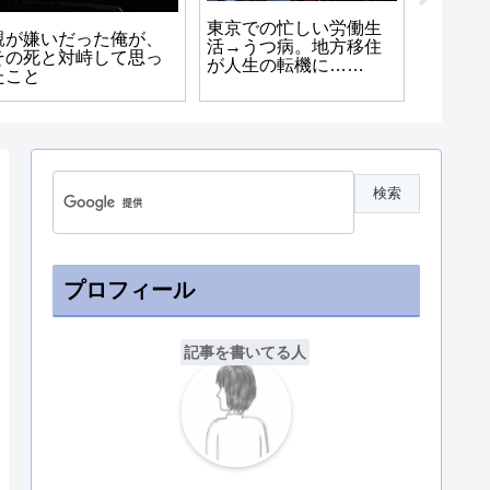
東京での忙しい労働生
親が嫌いだった俺が、
活→うつ病。地方移住
その死と対峙して思っ
が人生の転機に……
たこと
プロフィール
記事を書いてる人